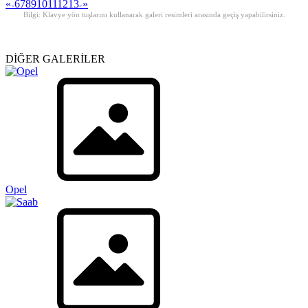
«
6
7
8
9
10
11
12
13
»
<
>
Bilgi: Klavye yön tuşlarını kullanarak galeri resimleri arasında geçiş yapabilirsiniz.
DİĞER GALERİLER
Opel