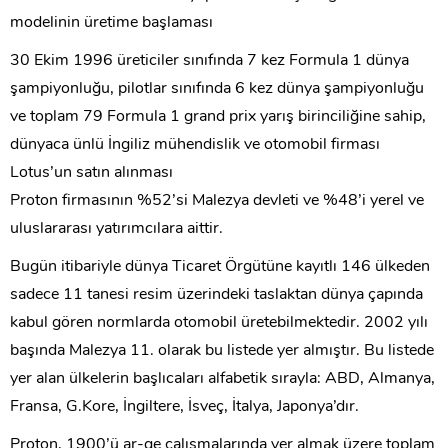
modelinin üretime başlaması
30 Ekim 1996 üreticiler sınıfında 7 kez Formula 1 dünya
şampiyonluğu, pilotlar sınıfında 6 kez dünya şampiyonluğu
ve toplam 79 Formula 1 grand prix yarış birinciliğine sahip,
dünyaca ünlü İngiliz mühendislik ve otomobil firması
Lotus’un satın alınması
Proton firmasının %52’si Malezya devleti ve %48’i yerel ve
uluslararası yatırımcılara aittir.
Bugün itibariyle dünya Ticaret Örgütüne kayıtlı 146 ülkeden
sadece 11 tanesi resim üzerindeki taslaktan dünya çapında
kabul gören normlarda otomobil üretebilmektedir. 2002 yılı
başında Malezya 11. olarak bu listede yer almıştır. Bu listede
yer alan ülkelerin başlıcaları alfabetik sırayla: ABD, Almanya,
Fransa, G.Kore, İngiltere, İsveç, İtalya, Japonya’dır.
Proton, 1900’ü ar-ge çalışmalarında yer almak üzere toplam