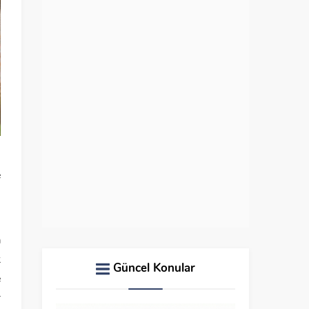
e
,
a
k
Güncel Konular
e
r