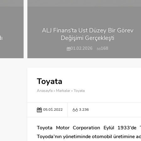
ALJ Finans’ta Üst Düzey Bir Görev
ı
Değişimi Gerçekleşti
01.02.2026
168
Toyata
Anasayfa
»
Markalar
»
Toyata
05.01.2022
3.236
Toyota Motor Corporation Eylül 1933’de 
Toyoda’nın yönetiminde otomobil üretimine ad