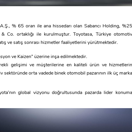
A.Ş., % 65 oran ile ana hissedarı olan Sabancı Holding, %2
Co. ortaklığı ile kurulmuştur. Toyotasa, Türkiye otomoti
ış ve satış sonrası hizmetler faaliyetlerini yürütmektedir.
asyon ve Kaizen” üzerine inşa edilmektedir.
ekli gelişimi ve müşterilerine en kaliteli ürün ve hizmetleri
v sektöründe orta vadede binek otomobil pazarının ilk üç mark
ota’nın global vizyonu doğrultusunda pazarda lider konum