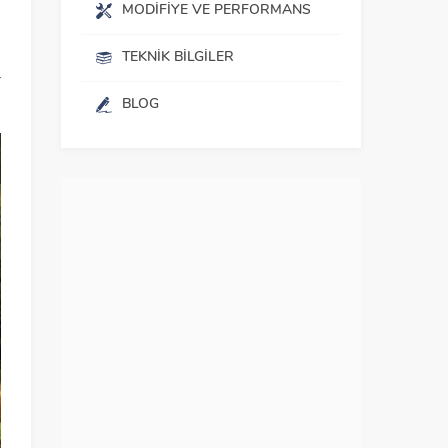
MODIFIYE VE PERFORMANS
s
ı
TEKNIK BILGILER
r
BLOG