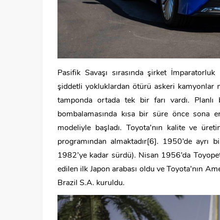
Pasifik Savaşı sırasında şirket İmparatorluk
şiddetli yokluklardan ötürü askeri kamyonla
tamponda ortada tek bir farı vardı. Planlı 
bombalamasında kısa bir süre önce sona erm
modeliyle başladı. Toyota’nın kalite ve ür
programından almaktadır[6]. 1950’de ayrı b
1982’ye kadar sürdü). Nisan 1956’da Toyopet 
edilen ilk Japon arabası oldu ve Toyota’nın Am
Brazil S.A. kuruldu.