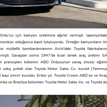
 Ordu’su için kamyon üretimine ağırlık vermişti. Japonya’dak
r mümkün olduğunca basit tutuluyordu. Örneğin kamyonların ö
bir müttefik bombardımanının Aichi’deki Toyota fabrikaların
işti. Savaştan sonra 1947’de ticari binek araç üretimi S
etim prensipleri kökenini ABD Ordusunun savaş öncesi eğiti
ir satış şirketi olan Toyota Motor Sales Co. kuruld (Temmu
bayi zinciri kuruldu. Ertesi yıl, Toyota Crown ABD’ye ve ihra
erika ve Brezilya bölümleri Toyota Motor Sales Inc. ve Toyota d