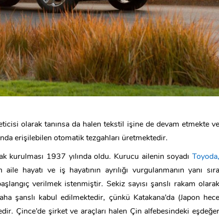
cisi olarak tanınsa da halen tekstil işine de devam etmekte v
a erişilebilen otomatik tezgahları üretmektedir.
rak kurulması 1937 yılında oldu. Kurucu ailenin soyadı
Toyoda
nun aile hayatı ve iş hayatının ayrılığı vurgulanmanın yanı sır
başlangıç verilmek istenmiştir. Sekiz sayısı şanslı rakam olara
aha şanslı kabul edilmektedir, çünkü Katakana’da (Japon hec
ir. Çince’de şirket ve araçları halen Çin alfebesindeki eşdeğe