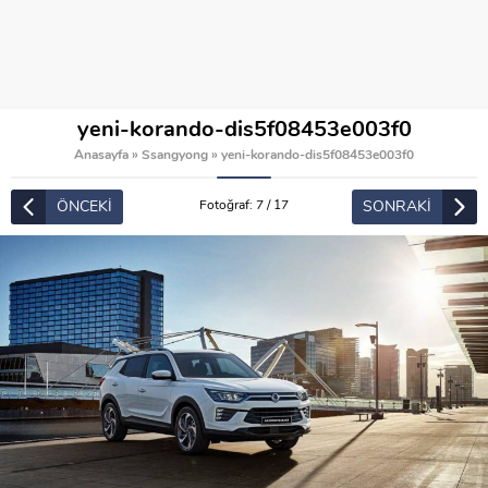
yeni-korando-dis5f08453e003f0
Anasayfa
»
Ssangyong
»
yeni-korando-dis5f08453e003f0
ÖNCEKİ
SONRAKİ
Fotoğraf: 7 / 17