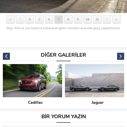
«
4
5
6
7
8
9
10
11
»
<
>
Bilgi: Klavye yön tuşlarını kullanarak galeri resimleri arasında geçiş yapabilirsiniz.
DİĞER GALERİLER
Cadillac
Jaguar
BİR YORUM YAZIN