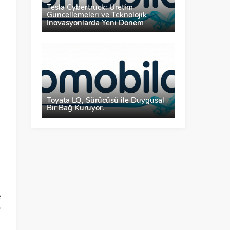
Tesla Cybertruck: Üretim
Güncellemeleri ve Teknolojik
İnovasyonlarda Yeni Dönem
Toyata LQ, Sürücüsü ile Duygusal
Bir Bağ Kuruyor.
ş
l
e
”