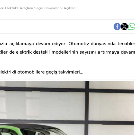
eri Elektrikli Araçlara Geçiş Takvimlerini Açıkladı.
i hızla açıklamaya devam ediyor. Otomotiv dünyasında tercihle
ciler de elektrik destekli modellerinin sayısını artırmaya deva
lektrikli otomobillere geçiş takvimleri…