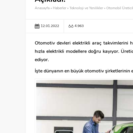
Anasayfa
»
Haberler
»
Teknoloji ve Yenilikler
»
Otomobil Üreticil
12.01.2022
4.963
Otomotiv devleri elektrikli araç takvimlerin
hızla elektrikli modellere doğru kayıyor. Üreti
ediyor.
İşte dünyanın en büyük otomotiv şirketlerinin e