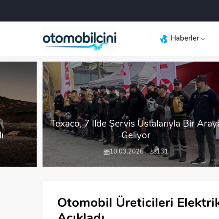
Haberler
Texaco, 7 İlde Servis Ustalarıyla Bir Aray
ı
Geliyor
10.03.2026
131
Otomobil Üreticileri Elektri
Açıkladı.