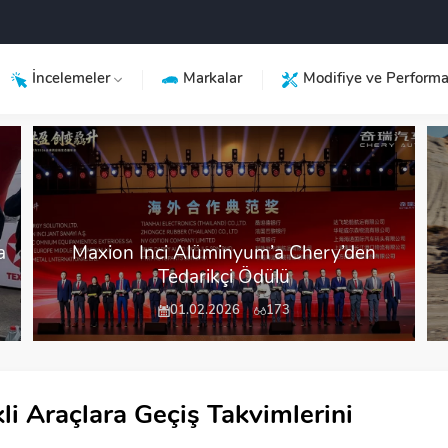
İncelemeler
Markalar
Modifiye ve Perform
a
Maxion İnci Alüminyum’a Chery’den
Tedarikçi Ödülü
01.02.2026
173
kli Araçlara Geçiş Takvimlerini