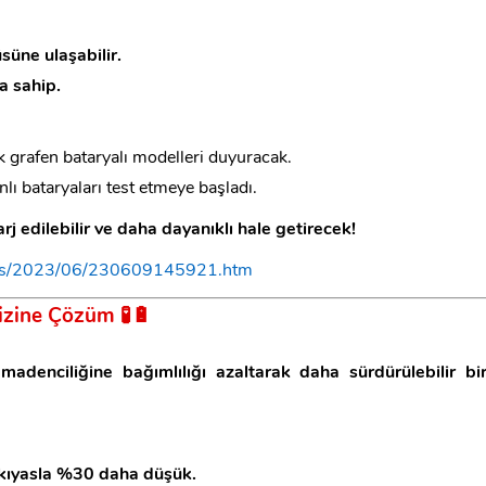
üne ulaşabilir.
a sahip.
 grafen bataryalı modelleri duyuracak.
nlı bataryaları test etmeye başladı.
şarj edilebilir ve daha dayanıklı hale getirecek!
ases/2023/06/230609145921.htm
rizine Çözüm
🧪🔋
madenciliğine bağımlılığı azaltarak daha sürdürülebilir bi
a kıyasla %30 daha düşük.