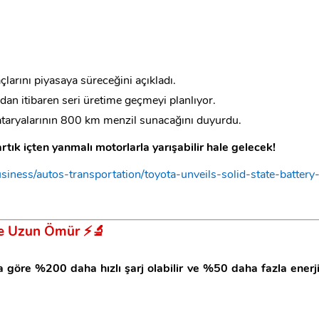
açlarını piyasaya süreceğini açıkladı.
’dan itibaren seri üretime geçmeyi planlıyor.
ataryalarının 800 km menzil sunacağını duyurdu.
rtık içten yanmalı motorlarla yarışabilir hale gelecek!
iness/autos-transportation/toyota-unveils-solid-state-battery
 ve Uzun Ömür
⚡🔬
a göre %200 daha hızlı şarj olabilir ve %50 daha fazla enerj