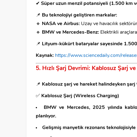
✔
Süper uzun menzil potansiyeli (1.500 km v
📌
Bu teknolojiyi geliştiren markalar:
🔹
NASA ve Airbus:
Uzay ve havacılık sektörün
🔹
BMW ve Mercedes-Benz:
Elektrikli araçla
📌
Lityum-kükürt bataryalar sayesinde 1.500 k
Kaynak:
https://www.sciencedaily.com/rele
5. Hızlı Şarj Devrimi: Kablosuz Şarj ve
📌
Kablosuz şarj ve hareket halindeyken şarj 
✅
Kablosuz Şarj (Wireless Charging)
BMW ve Mercedes, 2025 yılında kablosu
planlıyor.
Gelişmiş manyetik rezonans teknolojisiyle