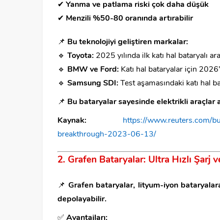
✔
Yanma ve patlama riski çok daha düşük
✔
Menzili %50-80 oranında artırabilir
📌
Bu teknolojiyi geliştiren markalar:
🔹
Toyota:
2025 yılında ilk katı hal bataryalı ar
🔹
BMW ve Ford:
Katı hal bataryalar için 2026
🔹
Samsung SDI:
Test aşamasındaki katı hal b
📌
Bu bataryalar sayesinde elektrikli araçlar a
Kaynak:
https://www.reuters.com/bus
breakthrough-2023-06-13/
2. Grafen Bataryalar: Ultra Hızlı Şarj
📌
Grafen bataryalar, lityum-iyon bataryalar
depolayabilir.
✅
Avantajları: