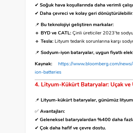
✔
Soğuk hava koşullarında daha verimli çalışı
✔
Daha çevreci ve kolay geri dönüştürülebilir
📌
Bu teknolojiyi geliştiren markalar:
🔹
BYD ve CATL:
Çinli üreticiler 2023’te sody
🔹
Tesla:
Lityum tedarik sorunlarına karşı sodyu
📌
Sodyum-iyon bataryalar, uygun fiyatlı elekt
Kaynak:
https://www.bloomberg.com/news/
ion-batteries
4. Lityum-Kükürt Bataryalar: Uçak ve 
📌
Lityum-kükürt bataryalar, günümüz lityum-
✅
Avantajları:
✔
Geleneksel bataryalardan %400 daha fazla
✔
Çok daha hafif ve çevre dostu.