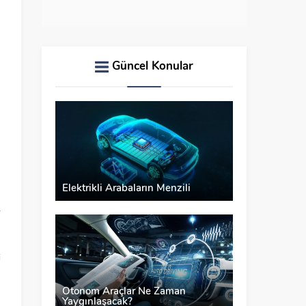
Güncel Konular
-
Elektrikli Arabaların Menzili
i
Otonom Araçlar Ne Zaman
Yaygınlaşacak?