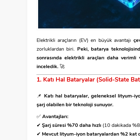
Elektrikli araçların (EV) en büyük avantajı
çe
zorluklardan biri.
Peki, batarya teknolojisin
sonrasında elektrikli araçları daha verimli 
inceledik.
🚀
1. Katı Hal Bataryalar (Solid-State Bat
📌
Katı hal bataryalar, geleneksel lityum-iy
şarj olabilen bir teknoloji sunuyor.
✅
Avantajları:
✔
Şarj süresi %70 daha hızlı
(10 dakikada %8
✔
Mevcut lityum-iyon bataryalardan %2 kat 