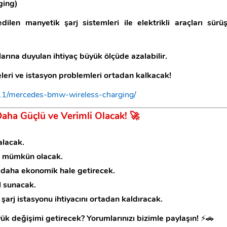
ging)
ilen manyetik şarj sistemleri ile elektrikli araçları sürü
larına duyulan ihtiyaç büyük ölçüde azalabilir.
leri ve istasyon problemleri ortadan kalkacak!
/11/mercedes-bmw-wireless-charging/
Daha Güçlü ve Verimli Olacak!
🚀
alacak.
rj mümkün olacak.
ı daha ekonomik hale getirecek.
l sunacak.
, şarj istasyonu ihtiyacını ortadan kaldıracak.
yük değişimi getirecek?
Yorumlarınızı bizimle paylaşın!
⚡🚗