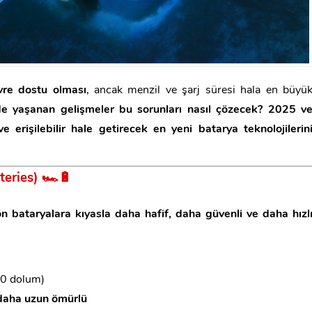
vre dostu olması
, ancak menzil ve şarj süresi hala en büyü
de yaşanan gelişmeler bu sorunları nasıl çözecek?
2025 v
ve erişilebilir hale getirecek en yeni batarya teknolojilerin
teries)
🏎️🔋
on bataryalara kıyasla daha hafif, daha güvenli ve daha hızl
0 dolum)
daha uzun ömürlü