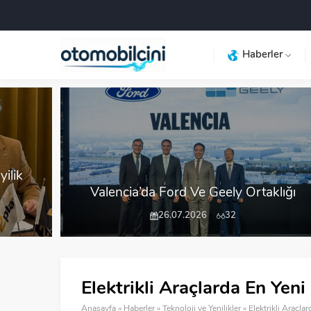
Haberler
Hyundai, IIHS 2025’te güvenliğin lideri
lığı
oldu
12.01.2026
166
Elektrikli Araçlarda En Yeni
Anasayfa
»
Haberler
»
Teknoloji ve Yenilikler
»
Elektrikli Araçla