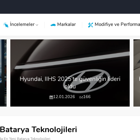
İncelemeler
Markalar
Modifiye ve Perform
Kia Vision Meta Turismo Red Dot Tasarım
Ödülü Aldı
26.07.2026
30
 Batarya Teknolojileri
rda En Yeni Batarya Teknolojileri