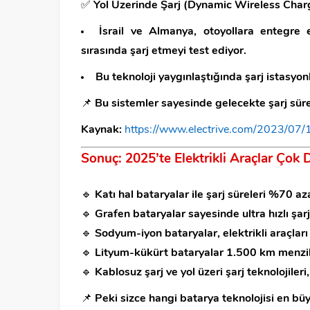
✅
Yol Üzerinde Şarj (Dynamic Wireless Char
İsrail ve Almanya, otoyollara entegre ed
sırasında şarj etmeyi test ediyor.
Bu teknoloji yaygınlaştığında şarj istasyon
📌
Bu sistemler sayesinde gelecekte şarj süre
Kaynak:
https://www.electrive.com/2023/07
Sonuç: 2025’te Elektrikli Araçlar Çok 
🔹
Katı hal bataryalar ile şarj süreleri %70 az
🔹
Grafen bataryalar sayesinde ultra hızlı şa
🔹
Sodyum-iyon bataryalar, elektrikli araçlar
🔹
Lityum-kükürt bataryalar 1.500 km menzi
🔹
Kablosuz şarj ve yol üzeri şarj teknolojileri
📌
Peki sizce hangi batarya teknolojisi en bü