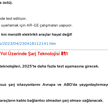
e üstü).
de test ediliyor.
ra uyarlamak için AR-GE çalışmaları yapıyor.
m menzilli elektrikli araçlar hayal değil!
ases/2023/04/230418112141.htm
 Yol Üzerinde Şarj Teknolojisi
🚦🔌
teknolojileri, 2025’te daha fazla test aşamasına girecek.
z şarj istasyonlarını Avrupa ve ABD’de yaygınlaştırmay
 araçların kablo bağlantısı olmadan şarj olması sağlanacak.