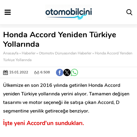
Honda Accord Yeniden Türkiye
Yollarında
Anasayfa
»
Haberler
»
Otomotiv Dünyasından Haberler
»
Honda Accord Yeniden
Türkiye Yollarında
15.01.2022
6.508
Ülkemize en son 2016 yılında getirilen Honda Accord
yeniden Türkiye yollarında yerini alıyor. Tamamen değişen
tasarımı ve motor seçeneği ile satışa çıkan Accord, D
segmentine yenilik getireceğe benziyor.
İşte yeni Accord’un sundukları.