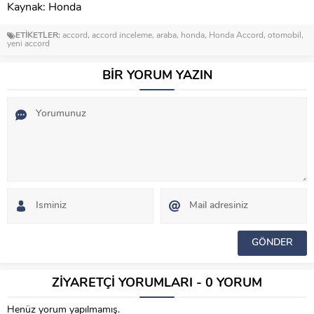
Kaynak: Honda
ETİKETLER:
accord
,
accord inceleme
,
araba
,
honda
,
Honda Accord
,
otomobil
,
yeni accord
BİR YORUM YAZIN
ZİYARETÇİ YORUMLARI - 0 YORUM
Henüz yorum yapılmamış.