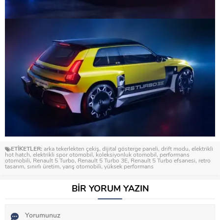
ETİKETLER:
arka tekerlekten çekiş
,
dijital gösterge paneli
,
drift modu
,
elektrikli
hot hatch
,
elektrikli spor otomobil
,
koleksiyonluk otomobil
,
performans
otomobili
,
Renault 5 Turbo
,
Renault 5 Turbo 3E
,
Renault 5 Turbo efsanesi
,
retro
tasarım
,
sınırlı üretim
,
yarış otomobili
,
yüksek performans
BİR YORUM YAZIN