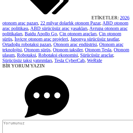
ETİKETLER:
2026
otonom araç pazarı
,
22 milyar dolarlık otonom Pazar
,
ABD otonom
araç politikası
,
ABD sürücüsüz araç yasakları
,
Avrupa otonom araç
politikaları
,
Baidu Apollo Go
,
Çin otonom araçları
,
Çin otonom
sürüş
,
İsviçre otonom araç projeleri
,
Japonya sürücüsüz taşıtlar
,
Ortadoğu robotaksi pazarı
,
Otonom araç endüstrisi
,
Otonom araç
teknolojisi
,
Otonom sürüş
,
Otonom taksiler
,
Otonom Tesla
,
Otonom
ulaşım
,
Robotaksi
,
Robotaksi ekonomisi
,
Sürücüsüz araçlar
,
Sürücüsüz taksi yatırımları
,
Tesla CyberCab
,
WeRide
BİR YORUM YAZIN