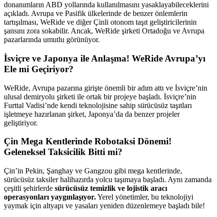
donanımların ABD yollarında kullanılmasını yasaklayabileceklerini
açıkladı. Avrupa ve Pasifik ülkelerinde de benzer önlemlerin
tartışılması, WeRide ve diğer Çinli otonom taşıt geliştiricilerinin
şansını zora sokabilir. Ancak, WeRide şirketi Ortadoğu ve Avrupa
pazarlarında umutlu görünüyor.
İsviçre ve Japonya ile Anlaşma! WeRide Avrupa’yı
Ele mi Geçiriyor?
WeRide, Avrupa pazarına girişte önemli bir adım attı ve İsviçre’nin
ulusal demiryolu şirketi ile ortak bir projeye başladı. İsviçre’nin
Furttal Vadisi’nde kendi teknolojisine sahip sürücüsüz taşıtları
işletmeye hazırlanan şirket, Japonya’da da benzer projeler
geliştiriyor.
Çin Mega Kentlerinde Robotaksi Dönemi!
Geleneksel Taksicilik Bitti mi?
Çin’in Pekin, Şanghay ve Gangzou gibi mega kentlerinde,
sürücüsüz taksiler halihazırda yolcu taşımaya başladı. Aynı zamanda
çeşitli şehirlerde
sürücüsüz temizlik ve lojistik aracı
operasyonları yaygınlaşıyor.
Yerel yönetimler, bu teknolojiyi
yaymak için altyapı ve yasaları yeniden düzenlemeye başladı bile!