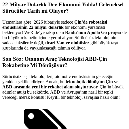
22 Milyar Dolarlık Dev Ekonomi Yolda! Geleneksel
Sürücüler Tarih mi Oluyor?
Uzmanlara göre, 2026 itibariyle sadece
Çin’de robotaksi
endüstrisinin 22 milyar dolarlık
bir ekonomi yaratması
bekleniyor! WeRide’ye rakip olan
Baidu’nun Apollo Go projesi
de
bu büyük rekabetin içinde yerini alıyor. Sürücüsüz teknolojinin
sadece taksilerde değil,
ticari Van ve otobüsler
gibi büyük taşıt
gruplarında da yaygınlaşacağı tahmin ediliyor.
Son Söz: Otonom Araç Teknolojisi ABD-Çin
Rekabetine Mi Dönüşüyor?
Sürücüsüz taşıt teknolojileri, otomotiv endüstrisinin geleceğini
yeniden şekillendiriyor. Ancak, bu
teknolojik dönüşüm Çin ve
ABD arasında yeni bir rekabet alanı oluşturuyor.
Çin’in büyük
adımlar attığı bu sektörde, ABD ve Avrupa’nın nasıl bir tepki
vereceği merak konusu! Keyifli bir teknoloji savaşına hazır olun!