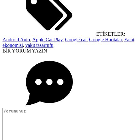
ETİKETLER:
Android Auto
,
Apple Car Play
,
Google car
,
Google Haritalar
,
Yakıt
ekonomisi
,
yakıt tasarrufu
BİR YORUM YAZIN