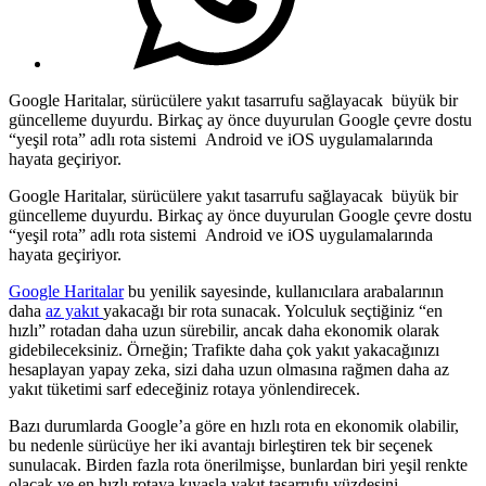
Google Haritalar, sürücülere yakıt tasarrufu sağlayacak büyük bir
güncelleme duyurdu. Birkaç ay önce duyurulan Google çevre dostu
“yeşil rota” adlı rota sistemi Android ve iOS uygulamalarında
hayata geçiriyor.
Google Haritalar, sürücülere yakıt tasarrufu sağlayacak büyük bir
güncelleme duyurdu. Birkaç ay önce duyurulan Google çevre dostu
“yeşil rota” adlı rota sistemi Android ve iOS uygulamalarında
hayata geçiriyor.
Google Haritalar
bu yenilik sayesinde, kullanıcılara arabalarının
daha
az yakıt
yakacağı bir rota sunacak. Yolculuk seçtiğiniz “en
hızlı” rotadan daha uzun sürebilir, ancak daha ekonomik olarak
gidebileceksiniz. Örneğin; Trafikte daha çok yakıt yakacağınızı
hesaplayan yapay zeka, sizi daha uzun olmasına rağmen daha az
yakıt tüketimi sarf edeceğiniz rotaya yönlendirecek.
Bazı durumlarda Google’a göre en hızlı rota en ekonomik olabilir,
bu nedenle sürücüye her iki avantajı birleştiren tek bir seçenek
sunulacak. Birden fazla rota önerilmişse, bunlardan biri yeşil renkte
olacak ve en hızlı rotaya kıyasla yakıt tasarrufu yüzdesini