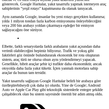
gösterecek. Google Haritalar, yakıt tasarrufu yapmak istemeyen araç
sahiplerinin “yeşil rotayı” kapatmasına da olanak tanıyacak.
Aynı zamanda Google, insanlar bu yeni rotayı gerçekten kullanırsa;
yılda 1 milyon tondan fazla karbon emisyonunu önleyebileceğini
veya 200 bin arabayı yoldan çıkarmaya eşdeğer bir emisyon
sağlayacağını öne sürüyor.
Elbette, farklı senaryolarda farklı arabaların yakıt açısından daha
verimli olabileceğini hepimiz biliyoruz. Trafik ve yokuş gibi
faktörleri göz önünde bulundurarak ekonomik bir rota oluşturan
sistem, araç türü ne olursa olsun aynı yönlendirmeyi yapacak.
Genellikle, hibrit araçlar şehir içi trafikte daha ekonomiktir, ancak
otoyolda daha fazla yakıt tüketir. İçten yanmalı motorlara sahip
araçlar da bunun tam tersidir.
Yakıt tasarrufu sağlayan Google Haritalar belirli bir arabaya göre
özelleştirebilseydi çok daha iyi olurdu. Yine de Google; Android
Auto ve Apple Car Play gibi teknolojik sistemlerle entegre şekilde
çalışabilecek olan bu sistem sayesinde önemli bir adım atmış oldu.