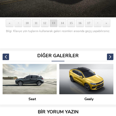
«
10
11
12
13
14
15
16
17
»
<
>
Bilgi: Klavye yön tuşlarını kullanarak galeri resimleri arasında geçiş yapabilirsiniz.
DİĞER GALERİLER
Seat
Geely
BİR YORUM YAZIN