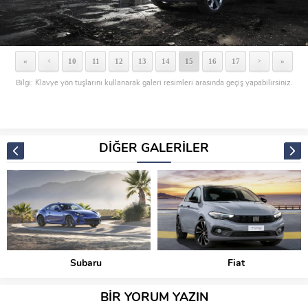
«
10
11
12
13
14
15
16
17
»
<
>
Bilgi: Klavye yön tuşlarını kullanarak galeri resimleri arasında geçiş yapabilirsiniz.
DİĞER GALERİLER
Subaru
Fiat
BİR YORUM YAZIN