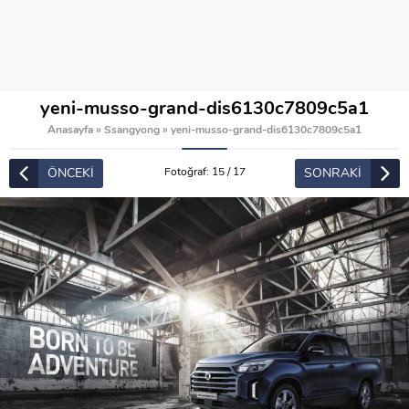
yeni-musso-grand-dis6130c7809c5a1
Anasayfa
»
Ssangyong
»
yeni-musso-grand-dis6130c7809c5a1
ÖNCEKİ
SONRAKİ
Fotoğraf: 15 / 17