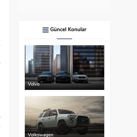
i
z
Güncel Konular
–
ş
a
i
Volvo
n
l
e
k
ı
Volkswagen