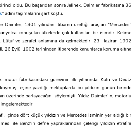
 birinci oldu. Bu başarıdan sonra Jelinek, Daimler fabrikasına 3
s
” adını taşımalarını şart koştu.
ine Daimler, 1901 yılından itibaren ürettiği araçları “Mercedes
anyolca konuşulan ülkelerde çok kullanılan bir isimdir. Kelim
r. Lütuf ve zerafet anlamına da gelmektedir. 23 Haziran 190
di. 26 Eylül 1902 tarihinden itibarende kanunlarca koruma altın
i motor fabrikasındaki görevinin ilk yıllarında, Köln ve Deut
 koymuş, eşine yazdığı mektuplarda bu yıldızın günün birind
ın üzerinde parlayacağını söylemişti. Yıldız Daimler’in, motorl
 simgelemektedir.
afı, içinde dört küçük yıldızın ve Mercedes isminin yer aldığı bi
mesi ile Benz’in defne yapraklarından çelengi yıldızın etrafın