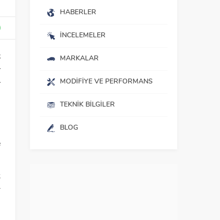
HABERLER
İNCELEMELER
k
MARKALAR
r
MODIFIYE VE PERFORMANS
r
TEKNIK BILGILER
n
BLOG
.
e
k
r