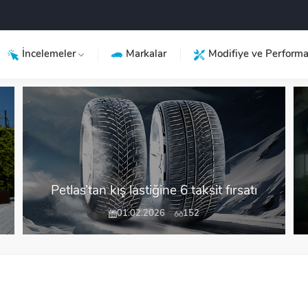
İncelemeler
Markalar
Modifiye ve Perform
Petlas’tan kış lastiğine 6 taksit fırsatı
01.02.2026
152