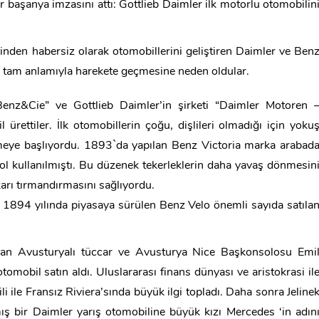
 başanya imzasını attı: Gottlieb Daimler ilk motorlu otomobilin
rinden habersiz olarak otomobillerini geliştiren Daimler ve Ben
ın tam anlamıyla harekete geçmesine neden oldular.
“Benz&Cie” ve Gottlieb Daimler’in şirketi “Daimler Motoren 
l ürettiler. İlk otomobillerin çoğu, dişlileri olmadığı için yoku
meye başlıyordu. 1893`da yapılan Benz Victoria marka arabad
kol kullanılmıştı. Bu düzenek tekerleklerin daha yavaş dönmesin
rı tırmandırmasını sağlıyordu.
 1894 yılında piyasaya sürülen Benz Velo önemli sayıda satıla
yan Avusturyalı tüccar ve Avusturya Nice Başkonsolosu Emi
otomobil satın aldı. Uluslararası finans dünyası ve aristokrasi il
ili ile Fransız Riviera’sında büyük ilgi topladı. Daha sonra Jeline
 bir Daimler yarış otomobiline büyük kızı Mercedes ‘in adın