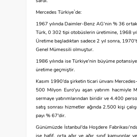
sardı.
Mercedes Türkiye`de:
1967 yılında Daimler-Benz AG’nin % 36 ortakl
Türk, 0 302 tipi otobüslerin üretimine, 1968 yı
Üretime başladıktan sadece 2 yıl sonra, 1970’
Genel Mümessili olmuştur.
1986 yılında ise Türkiye’nin büyüme potansiyel
üretime geçmiştir.
Kasım 1990’da şirketin ticari ünvanı Mercedes-
500 Milyon Euro’yu aşan yatırım hacmiyle M
sermaye yatırımlarından biridir ve 4.400 perso
satış sonrası hizmetler ağında 2.500 kişi ça
payı % 67’dir.
Günümüzde İstanbul’da Hoşdere Fabrikası’nda ş
ise hafif, orta ağır ve ağır sınıf kamyonlar 