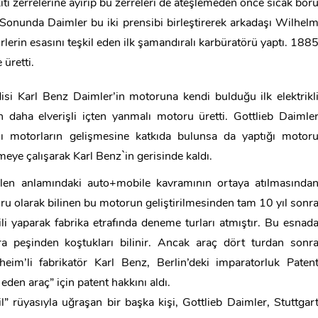
akıtı zerrelerine ayırıp bu zerreleri de ateşlemeden önce sıcak bor
. Sonunda Daimler bu iki prensibi birleştirerek arkadaşı Wilhel
erin esasını teşkil eden ilk şamandıralı karbüratörü yaptı. 188
 üretti.
i Karl Benz Daimler’in motoruna kendi bulduğu ilk elektrikl
n daha elverişli içten yanmalı motoru üretti. Gottlieb Daimle
lı motorların gelişmesine katkıda bulunsa da yaptığı motor
etmeye çalışarak Karl Benz`in gerisinde kaldı.
ilen anlamındaki auto+mobile kavramının ortaya atılmasında
u olarak bilinen bu motorun geliştirilmesinden tam 10 yıl sonr
ili yaparak fabrika etrafında deneme turları atmıştır. Bu esnad
ıra peşinden koştukları bilinir. Ancak araç dört turdan sonr
m’li fabrikatör Karl Benz, Berlin’deki imparatorluk Paten
den araç” için patent hakkını aldı.
” rüyasıyla uğraşan bir başka kişi, Gottlieb Daimler, Stuttgar