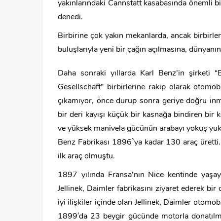
yakınlarındaki Cannstatt kasabasında önemli bir
denedi.
Birbirine çok yakın mekanlarda, ancak birbirle
buluşlarıyla yeni bir çağın açılmasına, dünyan
Daha sonraki yıllarda Karl Benz’in şirketi 
Gesellschaft” birbirlerine rakip olarak otomobi
çıkamıyor, önce durup sonra geriye doğru in
bir deri kayışı küçük bir kasnağa bindiren bir 
ve yüksek manivela gücünün arabayı yokuş yuka
Benz Fabrikası 1896`ya kadar 130 araç üretti.
ilk araç olmuştu.
1897 yılında Fransa’nın Nice kentinde yaşa
Jellinek, Daimler fabrikasını ziyaret ederek bir 
iyi ilişkiler içinde olan Jellinek, Daimler otomob
1899′da 23 beygir gücünde motorla donatılmış