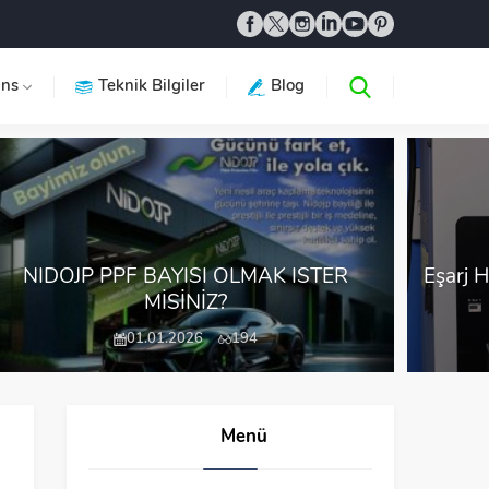
ans
Teknik Bilgiler
Blog
NIDOJP PPF BAYİSİ OLMAK İSTER
Eşarj H
MİSİNİZ?
01.01.2026
194
Menü