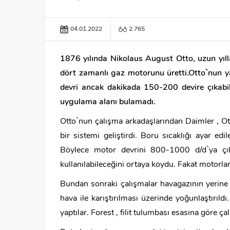
04.01.2022
2.765
1876 yılında Nikolaus August Otto, uzun yıll
dört zamanlı gaz motorunu üretti.Otto`nun ya
devri ancak dakikada 150-200 devire çıkabil
uygulama alanı bulamadı.
Otto`nun çalışma arkadaşlarından Daimler , Ot
bir sistemi geliştirdi. Boru sıcaklığı ayar edi
Böylece motor devrini 800-1000 d/d`ya çık
kullanılabileceğini ortaya koydu. Fakat motorlar
Bundan sonraki çalışmalar havagazının yerine 
hava ile karıştırılması üzerinde yoğunlaştırı
yaptılar. Forest , filit tulumbası esasına göre ça