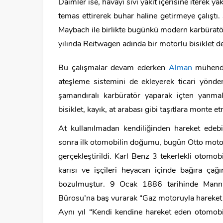
Daimler ise, havayı sıvı yakıt içerisine iterek y
temas ettirerek buhar haline getirmeye çalıştı
Maybach ile birlikte bugünkü modern karbüratörl
yılında Reitwagen adında bir motorlu bisiklet de
Bu çalışmalar devam ederken
Alman
mühendis
ateşleme sistemini de ekleyerek ticari yönde
şamandıralı karbüratör yaparak içten yanma
bisiklet, kayık, at arabası gibi taşıtlara monte 
At kullanılmadan kendiliğinden hareket edeb
sonra ilk otomobilin doğumu, bugün Otto motor
gerçekleştirildi. Karl Benz 3 tekerlekli otomob
karısı ve işçileri heyacan içinde bağıra çağ
bozulmuştur. 9 Ocak 1886 tarihinde Mannhei
Bürosu’na baş vurarak “Gaz motoruyla hareket e
Aynı yıl “Kendi kendine hareket eden otomobil