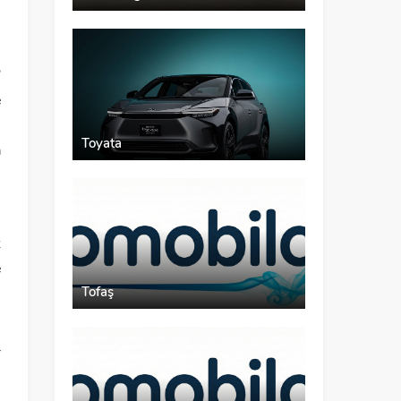
6
”
e
2
Toyata
a
z
e
Tofaş
u
r
ı