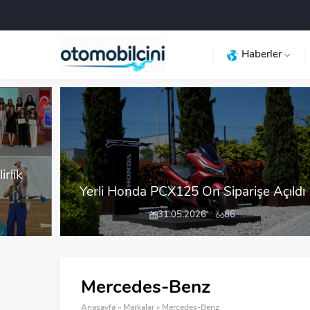
Haberler
rlik
Yerli Honda PCX125 Ön Siparişe Açıldı
31.05.2026
86
Mercedes-Benz
Anasayfa
»
Markalar
»
Mercedes-Benz