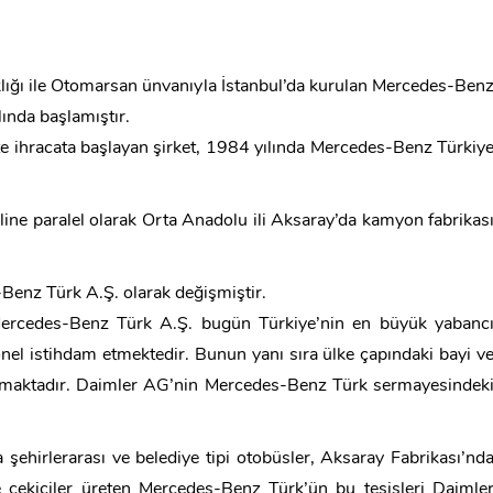
ığı ile Otomarsan ünvanıyla İstanbul’da kurulan Mercedes-Ben
lında başlamıştır.
te ihracata başlayan şirket, 1984 yılında Mercedes-Benz Türkiy
ine paralel olarak Orta Anadolu ili Aksaray’da kamyon fabrikas
Benz Türk A.Ş. olarak değişmiştir.
ercedes-Benz Türk A.Ş. bugün Türkiye’nin en büyük yabanc
nel istihdam etmektedir. Bunun yanı sıra ülke çapındaki bayi v
lışmaktadır. Daimler AG’nin Mercedes-Benz Türk sermayesindek
ehirlerarası ve belediye tipi otobüsler, Aksaray Fabrikası’nd
ve çekiciler üreten Mercedes-Benz Türk’ün bu tesisleri Daimle