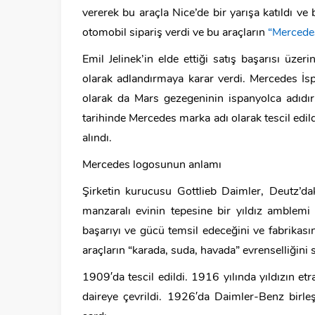
vererek bu araçla Nice’de bir yarışa katıldı ve
otomobil sipariş verdi ve bu araçların
“Mercede
Emil Jelinek’in elde ettiği satış başarısı üzer
olarak adlandırmaya karar verdi. Mercedes İsp
olarak da Mars gezegeninin ispanyolca adıdı
tarihinde Mercedes marka adı olarak tescil edil
alındı.
Mercedes logosunun anlamı
Şirketin kurucusu Gottlieb Daimler, Deutz’dak
manzaralı evinin tepesine bir yıldız amblemi
başarıyı ve gücü temsil edeceğini ve fabrikasın
araçların “karada, suda, havada” evrenselliğini
1909′da tescil edildi. 1916 yılında yıldızın etr
daireye çevrildi. 1926′da Daimler-Benz birleş