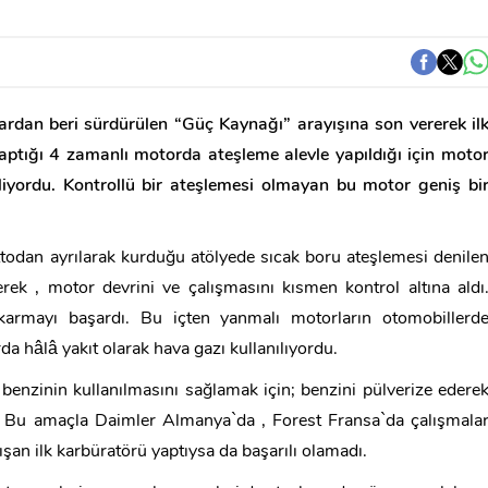
ardan beri sürdürülen “Güç Kaynağı” arayışına son vererek il
ptığı 4 zamanlı motorda ateşleme alevle yapıldığı için moto
iyordu. Kontrollü bir ateşlemesi olmayan bu motor geniş bi
todan ayrılarak kurduğu atölyede sıcak boru ateşlemesi denile
lerek , motor devrini ve çalışmasını kısmen kontrol altına aldı
armayı başardı. Bu içten yanmalı motorların otomobillerd
da hâlâ yakıt olarak hava gazı kullanılıyordu.
benzinin kullanılmasını sağlamak için; benzini pülverize edere
ldı. Bu amaçla Daimler Almanya`da , Forest Fransa`da çalışmala
lışan ilk karbüratörü yaptıysa da başarılı olamadı.