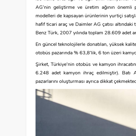
AG’nin geliştirme ve üretim ağının önemli pa
modelleri de kapsayan ürünlerinin yurtiçi satı
hafif ticari araç ve Daimler AG çatısı altındak
Benz Türk, 2007 yılında toplam 28.609 adet araç
En güncel teknolojilerle donatılan, yüksek kali
otobüs pazarında % 63,8’lik, 6 ton üzeri kamyo
Şirket, Türkiye’nin otobüs ve kamyon ihracat
6.248 adet kamyon ihraç edilmiştir). Batı 
pazarlarını oluşturması ayrıca dikkat çekmekted