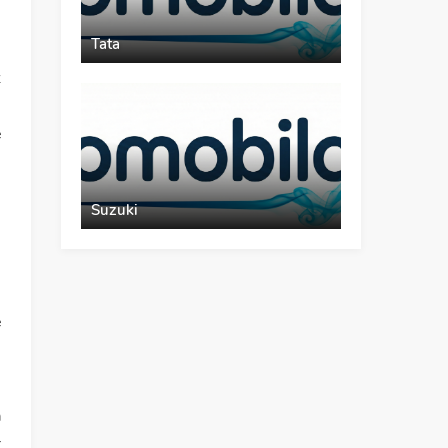
Tata
z
e
ı
Suzuki
ı
e
i
a
r