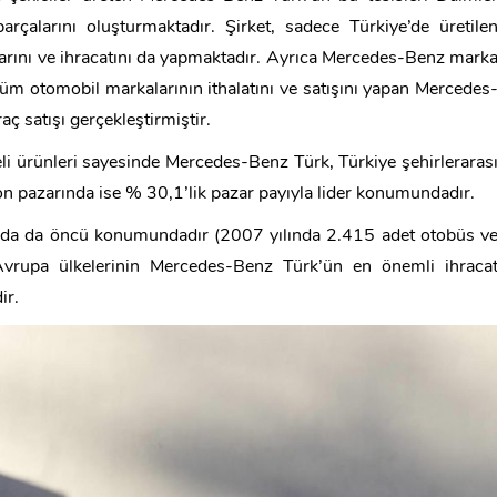
rçalarını oluşturmaktadır. Şirket, sadece Türkiye’de üretile
şlarını ve ihracatını da yapmaktadır. Ayrıca Mercedes-Benz mark
i tüm otomobil markalarının ithalatını ve satışını yapan Mercedes
 satışı gerçekleştirmiştir.
teli ürünleri sayesinde Mercedes-Benz Türk, Türkiye şehirleraras
n pazarında ise % 30,1’lik pazar payıyla lider konumundadır.
ında da öncü konumundadır (2007 yılında 2.415 adet otobüs v
Avrupa ülkelerinin Mercedes-Benz Türk’ün en önemli ihraca
ir.