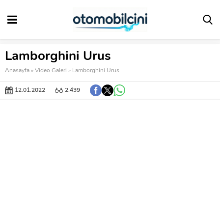
Lamborghini Urus
Anasayfa
»
Video Galeri
»
Lamborghini Urus
12.01.2022
2.439