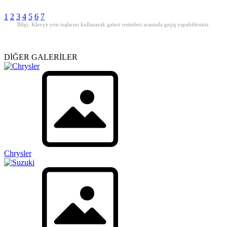
1
2
3
4
5
6
7
Bilgi: Klavye yön tuşlarını kullanarak galeri resimleri arasında geçiş yapabilirsiniz.
DİĞER GALERİLER
Chrysler