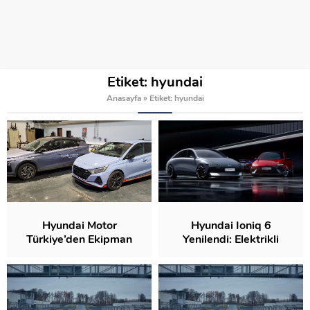
Etiket:
hyundai
Anasayfa
»
Etiket: hyundai
Hyundai Motor
Hyundai Ioniq 6
Türkiye’den Ekipman
Yenilendi: Elektrikli
Bağışı ile Geleceğe
Şıklığın ve
Destek
Performansın Yeni
Tanımı