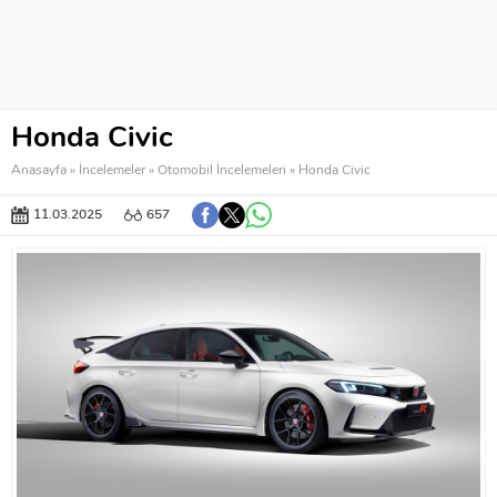
Honda Civic
Anasayfa
»
İncelemeler
»
Otomobil İncelemeleri
»
Honda Civic
11.03.2025
657