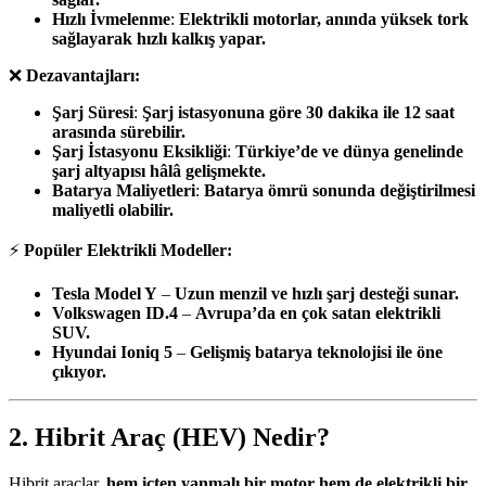
Hızlı İvmelenme
:
Elektrikli motorlar, anında yüksek tork
sağlayarak hızlı kalkış yapar.
❌
Dezavantajları:
Şarj Süresi
:
Şarj istasyonuna göre 30 dakika ile 12 saat
arasında sürebilir.
Şarj İstasyonu Eksikliği
:
Türkiye’de ve dünya genelinde
şarj altyapısı hâlâ gelişmekte.
Batarya Maliyetleri
:
Batarya ömrü sonunda değiştirilmesi
maliyetli olabilir.
⚡
Popüler Elektrikli Modeller:
Tesla Model Y
–
Uzun menzil ve hızlı şarj desteği sunar.
Volkswagen ID.4
–
Avrupa’da en çok satan elektrikli
SUV.
Hyundai Ioniq 5
–
Gelişmiş batarya teknolojisi ile öne
çıkıyor.
2. Hibrit Araç (HEV) Nedir?
Hibrit araçlar,
hem içten yanmalı bir motor hem de elektrikli bir