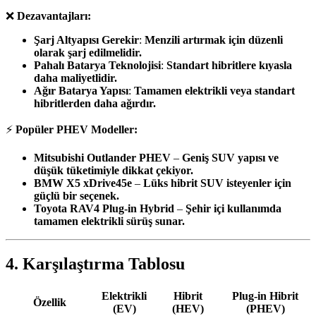
❌
Dezavantajları:
Şarj Altyapısı Gerekir
:
Menzili artırmak için düzenli
olarak şarj edilmelidir.
Pahalı Batarya Teknolojisi
:
Standart hibritlere kıyasla
daha maliyetlidir.
Ağır Batarya Yapısı
:
Tamamen elektrikli veya standart
hibritlerden daha ağırdır.
⚡
Popüler PHEV Modeller:
Mitsubishi Outlander PHEV
–
Geniş SUV yapısı ve
düşük tüketimiyle dikkat çekiyor.
BMW X5 xDrive45e
–
Lüks hibrit SUV isteyenler için
güçlü bir seçenek.
Toyota RAV4 Plug-in Hybrid
–
Şehir içi kullanımda
tamamen elektrikli sürüş sunar.
4. Karşılaştırma Tablosu
Elektrikli
Hibrit
Plug-in Hibrit
Özellik
(EV)
(HEV)
(PHEV)