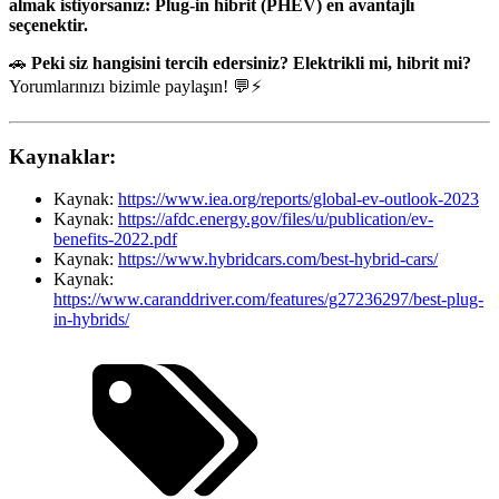
almak istiyorsanız:
Plug-in hibrit (PHEV) en avantajlı
seçenektir.
🚗
Peki siz hangisini tercih edersiniz?
Elektrikli mi, hibrit mi?
Yorumlarınızı bizimle paylaşın! 💬⚡
Kaynaklar:
Kaynak:
https://www.iea.org/reports/global-ev-outlook-2023
Kaynak:
https://afdc.energy.gov/files/u/publication/ev-
benefits-2022.pdf
Kaynak:
https://www.hybridcars.com/best-hybrid-cars/
Kaynak:
https://www.caranddriver.com/features/g27236297/best-plug-
in-hybrids/