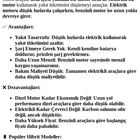
motor
kullanarak yakıt tüketimini düşürmeyi amaçlar.
Elektrik
motoru düşük hızlarda çalışırken, benzinli motor ise uzun yolda
devreye girer.
✅
Avantajları:
Yakıt Tasarrufu
:
Düşük hızlarda elektrik kullanarak
yakıt tüketimini azaltır.
Şarj Etmeye Gerek Yok
:
Kendi kendine batarya
doldurur, prizden şarj gerektirmez.
Daha Uzun Menzil
:
Benzinli motor sayesinde menzil
kaygısı yaşamazsınız.
Bakım Maliyeti Düşük
:
Tamamen elektrikli araçlara göre
daha düşük maliyetlidir.
❌
Dezavantajları:
Dizel Motor Kadar Ekonomik Değil
:
Uzun yol
performansı dizel araçlara göre daha düşük olabilir.
Elektrikli Kadar Çevreci Değil
:
Karbon salınımı sıfır
değil, ancak düşüktür.
Daha Yüksek Fiyat
:
Benzinli araçlara göre başlangıç
fiyatı daha pahalıdır.
🔋
Popüler Hibrit Modeller: