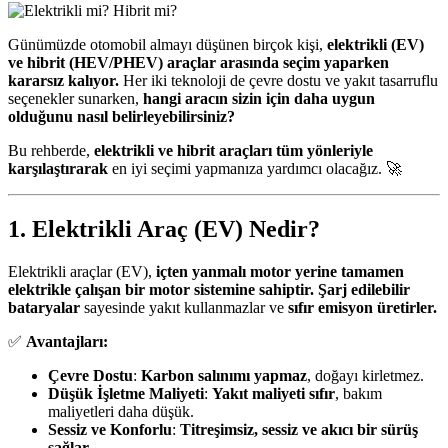
Günümüzde otomobil almayı düşünen birçok kişi,
elektrikli (EV)
ve hibrit (HEV/PHEV) araçlar arasında seçim yaparken
kararsız kalıyor.
Her iki teknoloji de çevre dostu ve yakıt tasarruflu
seçenekler sunarken,
hangi aracın sizin için daha uygun
olduğunu nasıl belirleyebilirsiniz?
Bu rehberde,
elektrikli ve hibrit araçları tüm yönleriyle
karşılaştırarak
en iyi seçimi yapmanıza yardımcı olacağız. 🚀
1. Elektrikli Araç (EV) Nedir?
Elektrikli araçlar (EV),
içten yanmalı motor yerine tamamen
elektrikle çalışan bir motor sistemine sahiptir.
Şarj edilebilir
bataryalar
sayesinde yakıt kullanmazlar ve
sıfır emisyon üretirler.
✅
Avantajları:
Çevre Dostu
:
Karbon salınımı yapmaz
, doğayı kirletmez.
Düşük İşletme Maliyeti
:
Yakıt maliyeti sıfır
, bakım
maliyetleri daha düşük.
Sessiz ve Konforlu
:
Titreşimsiz, sessiz ve akıcı bir sürüş
sağlar.