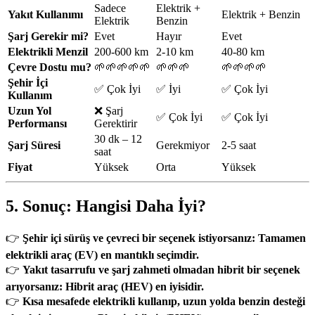
Sadece
Elektrik +
Yakıt Kullanımı
Elektrik + Benzin
Elektrik
Benzin
Şarj Gerekir mi?
Evet
Hayır
Evet
Elektrikli Menzil
200-600 km
2-10 km
40-80 km
Çevre Dostu mu?
🌱🌱🌱🌱🌱
🌱🌱🌱
🌱🌱🌱🌱
Şehir İçi
✅ Çok İyi
✅ İyi
✅ Çok İyi
Kullanım
Uzun Yol
❌ Şarj
✅ Çok İyi
✅ Çok İyi
Performansı
Gerektirir
30 dk – 12
Şarj Süresi
Gerekmiyor
2-5 saat
saat
Fiyat
Yüksek
Orta
Yüksek
5. Sonuç: Hangisi Daha İyi?
👉
Şehir içi sürüş ve çevreci bir seçenek istiyorsanız:
Tamamen
elektrikli araç (EV) en mantıklı seçimdir.
👉
Yakıt tasarrufu ve şarj zahmeti olmadan hibrit bir seçenek
arıyorsanız:
Hibrit araç (HEV) en iyisidir.
👉
Kısa mesafede elektrikli kullanıp, uzun yolda benzin desteği