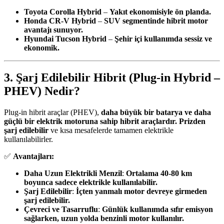
Toyota Corolla Hybrid
–
Yakıt ekonomisiyle ön planda.
Honda CR-V Hybrid
–
SUV segmentinde hibrit motor
avantajı sunuyor.
Hyundai Tucson Hybrid
–
Şehir içi kullanımda sessiz ve
ekonomik.
3. Şarj Edilebilir Hibrit (Plug-in Hybrid –
PHEV) Nedir?
Plug-in hibrit araçlar (PHEV),
daha büyük bir batarya ve daha
güçlü bir elektrik motoruna sahip hibrit araçlardır.
Prizden
şarj edilebilir
ve kısa mesafelerde tamamen elektrikle
kullanılabilirler.
✅
Avantajları:
Daha Uzun Elektrikli Menzil
:
Ortalama 40-80 km
boyunca sadece elektrikle kullanılabilir.
Şarj Edilebilir
:
İçten yanmalı motor devreye girmeden
şarj edilebilir.
Çevreci ve Tasarruflu
:
Günlük kullanımda sıfır emisyon
sağlarken, uzun yolda benzinli motor kullanılır.