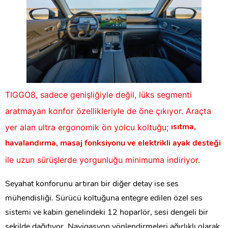
TIGGO8, sadece genişliğiyle değil, lüks segmenti
aratmayan konfor özellikleriyle de öne çıkıyor. Araçta
yer alan ultra ergonomik ön yolcu koltuğu;
ısıtma,
havalandırma, masaj fonksiyonu ve elektrikli ayak desteği
ile uzun sürüşlerde yorgunluğu minimuma indiriyor.
Seyahat konforunu artıran bir diğer detay ise ses
mühendisliği. Sürücü koltuğuna entegre edilen özel ses
sistemi ve kabin genelindeki 12 hoparlör, sesi dengeli bir
şekilde dağıtıyor. Navigasyon yönlendirmeleri ağırlıklı olarak