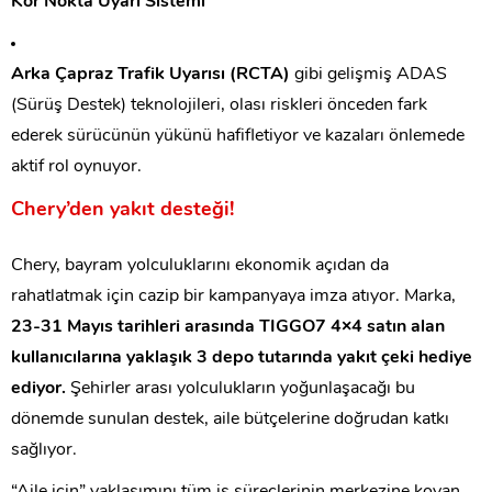
Kör Nokta Uyarı Sistemi
Arka Çapraz Trafik Uyarısı (RCTA)
gibi gelişmiş ADAS
(Sürüş Destek) teknolojileri, olası riskleri önceden fark
ederek sürücünün yükünü hafifletiyor ve kazaları önlemede
aktif rol oynuyor.
Chery’den yakıt desteği!
Chery, bayram yolculuklarını ekonomik açıdan da
rahatlatmak için cazip bir kampanyaya imza atıyor. Marka,
23-31 Mayıs tarihleri arasında TIGGO7 4×4 satın alan
kullanıcılarına yaklaşık 3 depo tutarında yakıt çeki hediye
ediyor.
Şehirler arası yolculukların yoğunlaşacağı bu
dönemde sunulan destek, aile bütçelerine doğrudan katkı
sağlıyor.
“Aile için” yaklaşımını tüm iş süreçlerinin merkezine koyan