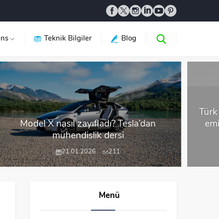
ans
Teknik Bilgiler
Blog
Türk m
Model X nasıl zayıfladı? Tesla’dan
emis
mühendislik dersi
21.01.2026
211
Menü