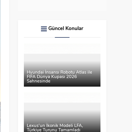
Güncel Konular
Hyundai İnsansı Robotu Atlas ile
FIFA Dünya Kupası 2026
Sahnesinde
Lexus’un İkonik Modeli LFA,
Türkiye Turunu Tamamladı