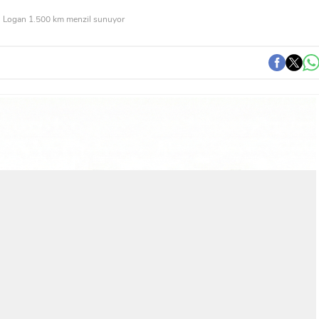
li Logan 1.500 km menzil sunuyor