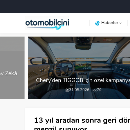
Haberler
y Zekâ
Chery’den TIGGO8 için özel kampanya
31.05.2026
70
13 yıl aradan sonra geri d
menzil sunuyor