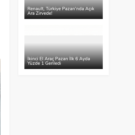
n
Renault, Türkiye Pazarı’nda Açık
n
Ara Zirvede!
ı
n
İkinci El Araç Pazarı İlk 6 Ayda
Yüzde 1 Geriledi