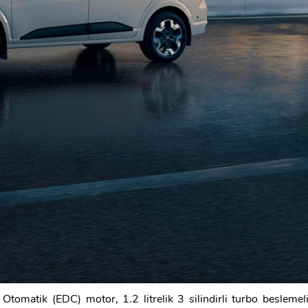
omatik (EDC) motor, 1.2 litrelik 3 silindirli turbo beslemel