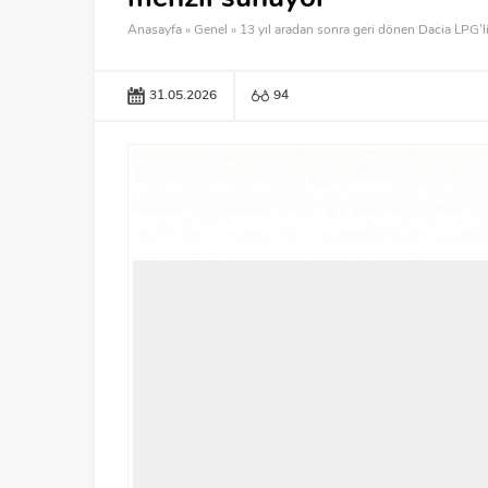
Anasayfa
»
Genel
»
13 yıl aradan sonra geri dönen Dacia LPG’
31.05.2026
94